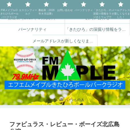
FMメイプル⚾️きたひろボールパークラジオ
エスコンフィールド
FMメイプル⚾️
エスコンフィー
番組表（2026
お問い合わせ
パーソナリティ
「きたひろ」の
メールアドレス
きたひろボール
ルド
年８月以降）
深掘り情報をラ
が新しくなりま
番組表（2026年８月以降）
お問い合わせ
パークラジオ
ジオとウェブで
した！
パーソナリティ
「きたひろ」の深掘り情報をラジオとウェブで
メールアドレスが新しくなりました！
いつもの声・いつもの人
ファビュラス・レビュー・ボーイズ北広島