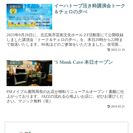
イーハトーブ活き粋講演会トーク
お知らせ
＆チェロの夕べ
2025年9月28日に、北広島市芸術文化ホール２F活動室にて公開収録
しました講演会「トーク＆チェロの夕べ」を、本日20時から22時ま
で放送いたします。90名ほどのご参加をいただきました。在宅医療
の現場での出会い、別れ、繋がり・・・田中孝直院...
2025.11.19
’S Monk Cave 本日オープン
お知らせ
FMメイプル廣岡局長のお店が移転リニューアルオープン！素敵に仕
上がっております。JAZZの流れる心地よいお店に、ぜひお運びくだ
さい。マジック無料（笑）
2024.03.21