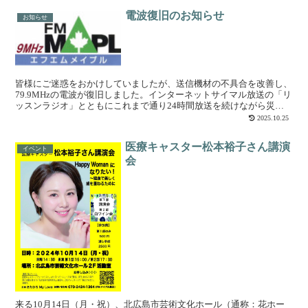
電波復旧のお知らせ
お知らせ
皆様にご迷惑をおかけしていましたが、送信機材の不具合を改善し、
79.9MHzの電波が復旧しました。インターネットサイマル放送の「リ
ッスンラジオ」とともにこれまで通り24時間放送を続けながら災害
時の緊急放送の準備も続けて参ります。引き続き北海...
2025.10.25
医療キャスター松本裕子さん講演
イベント
会
来る10月14日（月・祝）、北広島市芸術文化ホール（通称：花ホー