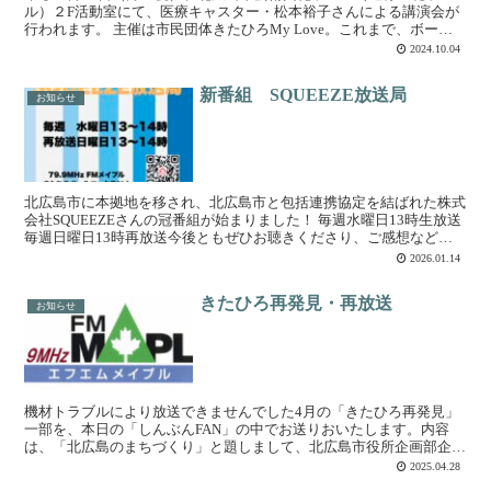
ル）２F活動室にて、医療キャスター・松本裕子さんによる講演会が
行われます。 主催は市民団体きたひろMy Love。これまで、ボール
パーク誘致前に北広島市民の意見の吸い上げに尽力...
2024.10.04
新番組 SQUEEZE放送局
お知らせ
北広島市に本拠地を移され、北広島市と包括連携協定を結ばれた株式
会社SQUEEZEさんの冠番組が始まりました！ 毎週水曜日13時生放送
毎週日曜日13時再放送今後ともぜひお聴きくださり、ご感想などい
ただけましたら幸いです。FMメイプルきたひろボ...
2026.01.14
きたひろ再発見・再放送
お知らせ
機材トラブルにより放送できませんでした4月の「きたひろ再発見」
一部を、本日の「しんぶんFAN」の中でお送りおいたします。内容
は、「北広島のまちづくり」と題しまして、北広島市役所企画部企画
課主任・栗﨑成永（くりざきなるえ」さんにご出演いただき...
2025.04.28