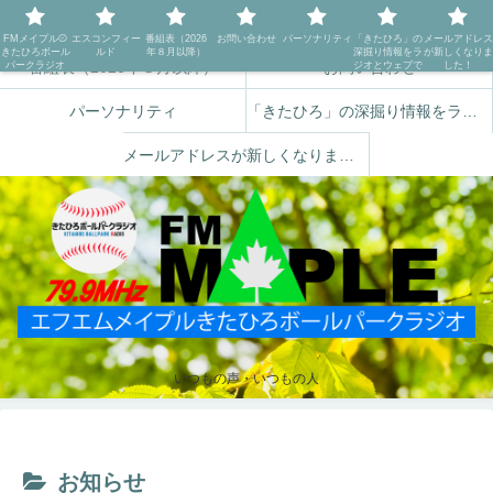
FMメイプル⚾️きたひろボールパークラジオ
エスコンフィールド
FMメイプル⚾️
エスコンフィー
番組表（2026
お問い合わせ
パーソナリティ
「きたひろ」の
メールアドレス
きたひろボール
ルド
年８月以降）
深掘り情報をラ
が新しくなりま
番組表（2026年８月以降）
お問い合わせ
パークラジオ
ジオとウェブで
した！
パーソナリティ
「きたひろ」の深掘り情報をラジオとウェブで
メールアドレスが新しくなりました！
いつもの声・いつもの人
お知らせ