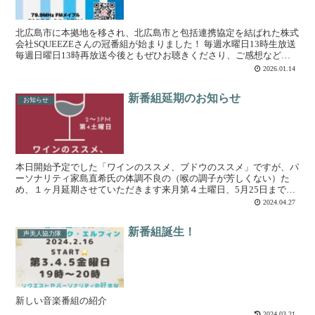
北広島市に本拠地を移され、北広島市と包括連携協定を結ばれた株式
会社SQUEEZEさんの冠番組が始まりました！ 毎週水曜日13時生放送
毎週日曜日13時再放送今後ともぜひお聴きくださり、ご感想などい
ただけましたら幸いです。FMメイプルきたひろボ...
2026.01.14
新番組延期のお知らせ
お知らせ
本日開始予定でした「ワインのススメ、ブドウのススメ」ですが、パ
ーソナリティ家島直希氏の体調不良の（喉の調子が芳しくない）た
め、１ヶ月延期させていただきます来月第４土曜日、5月25日まで、
楽しみにお待ちください今日のピンチヒッターは、ワイン大...
2024.04.27
新番組誕生！
声美人協力隊
新しい音楽番組の紹介
2024.03.21