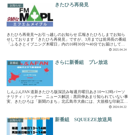
きたひろ再発見
お知らせ
きたひろ再発見〜お引っ越しのお知らせ 広報きたひろしまでお知ら
せしております「きたひろ再発見」ですが、3月までは前局長の番組
「ふるさとイブニング木曜日」内の16時30分〜40分でお届けしてお
りましたが、番組改編の都合により、放送時間が変更に...
2025.04.24
さらに新番組 プレ放送
新番組
しんぶんFAN 道新きたひろ版深読み毎週月曜日あさ10〜12時パーソ
ナリティ：ツッチー ニュース解説：黒田伸あまり知られていない事
実、きたひろは「新聞のまち」北広島市大曲には、大規模な印刷工場
がありますここから発する日々のニュースが、たくさ...
2024.04.22
新番組 SQUEEZE放送局
お知らせ