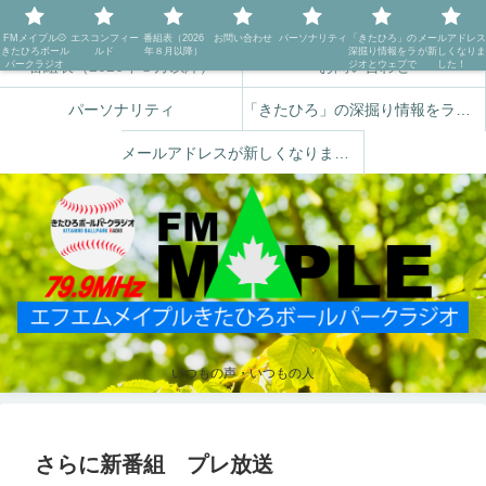
FMメイプル⚾️きたひろボールパークラジオ
エスコンフィールド
FMメイプル⚾️
エスコンフィー
番組表（2026
お問い合わせ
パーソナリティ
「きたひろ」の
メールアドレス
きたひろボール
ルド
年８月以降）
深掘り情報をラ
が新しくなりま
番組表（2026年８月以降）
お問い合わせ
パークラジオ
ジオとウェブで
した！
パーソナリティ
「きたひろ」の深掘り情報をラジオとウェブで
メールアドレスが新しくなりました！
いつもの声・いつもの人
さらに新番組 プレ放送