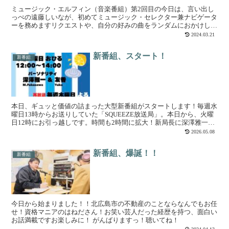
ミュージック・エルフィン（音楽番組）第2回目の今日は、言い出し
っぺの遠藤しいなが、初めてミュージック・セレクター兼ナビゲータ
ーを務めますリクエストや、自分の好みの曲をランダムにおかけしま
す新しい曲、知らなかった古い曲に出会うチャンス！第３・...
2024.03.21
新番組、スタート！
新番組
本日、ギュッと価値の詰まった大型新番組がスタートします！毎週水
曜日13時からお送りしていた「SQUEEZE放送局」。本日から、火曜
日12時にお引っ越しです。時間も2時間に拡大！新局長に深澤雅一を
迎え、新たにパーソナリティ友香（ゆか）さんを迎...
2026.05.08
新番組、爆誕！！
新番組
今日から始まりました！！北広島市の不動産のことならなんでもお任
せ！資格マニアのはねださん！お笑い芸人だった経歴を持つ、面白い
お話満載ですお楽しみに！ がんばりますっ！聴いてね！