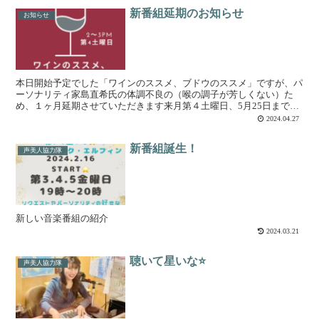
新番組延期のお知らせ
お知らせ
本日開始予定でした「ワインのススメ、ブドウのススメ」ですが、パ
ーソナリティ家島直希氏の体調不良の（喉の調子が芳しくない）た
め、１ヶ月延期させていただきます来月第４土曜日、5月25日まで、
楽しみにお待ちください今日のピンチヒッターは、ワイン大...
2024.04.27
新番組誕生！
声美人協力隊
新しい音楽番組の紹介
2024.03.21
聴いて星いな⭐️
声美人協力隊