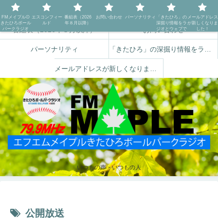
FMメイプル⚾️きたひろボールパークラジオ
エスコンフィールド
FMメイプル⚾️
エスコンフィー
番組表（2026
お問い合わせ
パーソナリティ
「きたひろ」の
メールアドレス
きたひろボール
ルド
年８月以降）
深掘り情報をラ
が新しくなりま
番組表（2026年８月以降）
お問い合わせ
パークラジオ
ジオとウェブで
した！
パーソナリティ
「きたひろ」の深掘り情報をラジオとウェブで
メールアドレスが新しくなりました！
いつもの声・いつもの人
公開放送