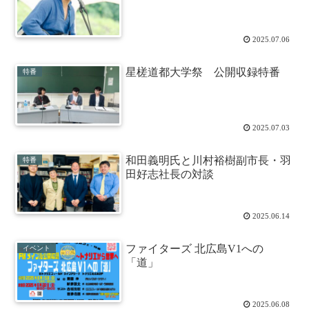
2025.07.06
星槎道都大学祭 公開収録特番
特番
2025.07.03
和田義明氏と川村裕樹副市長・羽
特番
田好志社長の対談
2025.06.14
ファイターズ 北広島V1への
イベント
「道」
2025.06.08