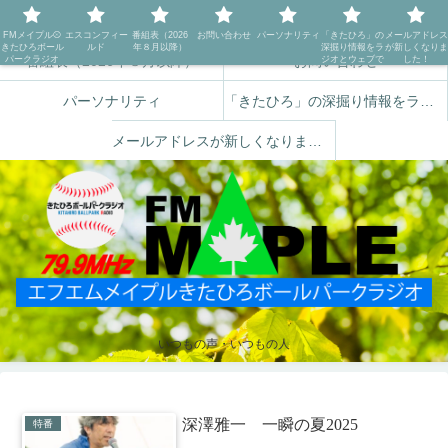
FMメイプル⚾️きたひろボールパークラジオ
エスコンフィールド
FMメイプル⚾️
エスコンフィー
番組表（2026
お問い合わせ
パーソナリティ
「きたひろ」の
メールアドレス
きたひろボール
ルド
年８月以降）
深掘り情報をラ
が新しくなりま
番組表（2026年８月以降）
お問い合わせ
パークラジオ
ジオとウェブで
した！
パーソナリティ
「きたひろ」の深掘り情報をラジオとウェブで
メールアドレスが新しくなりました！
いつもの声・いつもの人
深澤雅一 一瞬の夏2025
特番